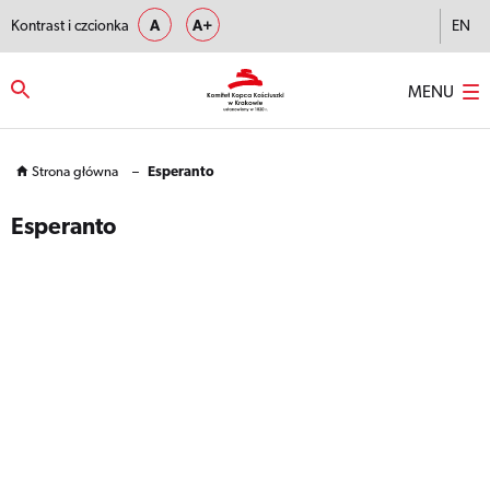
Kontrast i czcionka
A
A+
EN
MENU
Strona główna
–
Esperanto
Esperanto