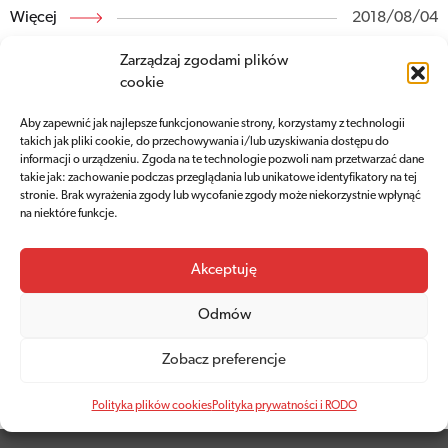
Więcej
2018/08/04
Zarządzaj zgodami plików
cookie
Aby zapewnić jak najlepsze funkcjonowanie strony, korzystamy z technologii
takich jak pliki cookie, do przechowywania i/lub uzyskiwania dostępu do
informacji o urządzeniu. Zgoda na te technologie pozwoli nam przetwarzać dane
takie jak: zachowanie podczas przeglądania lub unikatowe identyfikatory na tej
stronie. Brak wyrażenia zgody lub wycofanie zgody może niekorzystnie wpłynąć
na niektóre funkcje.
Akceptuję
La Historia Monumento
Odmów
Więcej
2018/08/03
Zobacz preferencje
Polityka plików cookies
Polityka prywatności i RODO