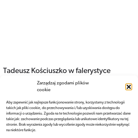
Tadeusz Kościuszko w falerystyce
Zarządzaj zgodami plików
Więcej
2024/09/19
cookie
Aby zapewnić jak najlepsze funkcjonowanie strony, korzystamy z technologii
takich jak pliki cookie, do przechowywania i/lub uzyskiwania dostępu do
informacji o urządzeniu. Zgoda na te technologie pozwoli nam przetwarzać dane
takie jak: zachowanie podczas przeglądania lub unikatowe identyfikatory na tej
stronie. Brak wyrażenia zgody lub wycofanie zgody może niekorzystnie wpłynąć
na niektóre funkcje.