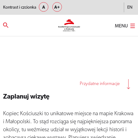
Kontrast i czcionka
A
A+
EN
MENU
Strona główna
–
Zaplanuj wizytę
Przydatne informacje
Zaplanuj wizytę
Kopiec Kościuszki to unikatowe miejsce na mapie Krakowa
i Małopolski. To stąd rozciąga się najpiękniejsza panorama
okolicy, tu weźmiesz udział w wyjątkowej lekcji historii i
zobaczysz ciekawe wystawy. Planujesz zwiedzanie