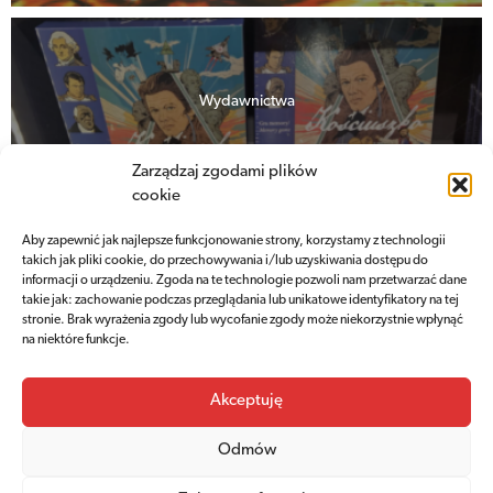
Wydawnictwa
Książki, albumy, czasopisma
Zarządzaj zgodami plików
o Kościuszce i Kopcu
cookie
Aby zapewnić jak najlepsze funkcjonowanie strony, korzystamy z technologii
takich jak pliki cookie, do przechowywania i/lub uzyskiwania dostępu do
informacji o urządzeniu. Zgoda na te technologie pozwoli nam przetwarzać dane
Sprawdź ofertę
takie jak: zachowanie podczas przeglądania lub unikatowe identyfikatory na tej
stronie. Brak wyrażenia zgody lub wycofanie zgody może niekorzystnie wpłynąć
na niektóre funkcje.
Akceptuję
Odmów
Cennik