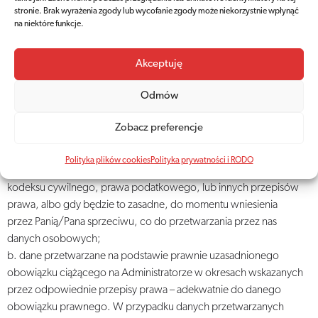
podania danych osobowych będzie skutkować utrudnieniem,
stronie. Brak wyrażenia zgody lub wycofanie zgody może niekorzystnie wpłynąć
a nawet uniemożliwieniem przesyłania Państwu informacji
na niektóre funkcje.
o oferowanych przez Administratora usługach.
Akceptuję
8. Pani/Pana dane osobowe będą przechowywane
w następujących okresach:
Odmów
a. dane przetwarzane w związku z umową której Pani/Pan jest
stroną: przez cały okres trwania określonej umowy, a po jej ustaniu
Zobacz preferencje
przez okres niezbędny do realizacji wszelkich obowiązków
wynikających z umowy, a także przez okres, w którym mogą
Polityka plików cookies
Polityka prywatności i RODO
ujawnić się roszczenia związane z umową, wynikające z przepisów
kodeksu cywilnego, prawa podatkowego, lub innych przepisów
prawa, albo gdy będzie to zasadne, do momentu wniesienia
przez Panią/Pana sprzeciwu, co do przetwarzania przez nas
danych osobowych;
b. dane przetwarzane na podstawie prawnie uzasadnionego
obowiązku ciążącego na Administratorze w okresach wskazanych
przez odpowiednie przepisy prawa – adekwatnie do danego
obowiązku prawnego. W przypadku danych przetwarzanych