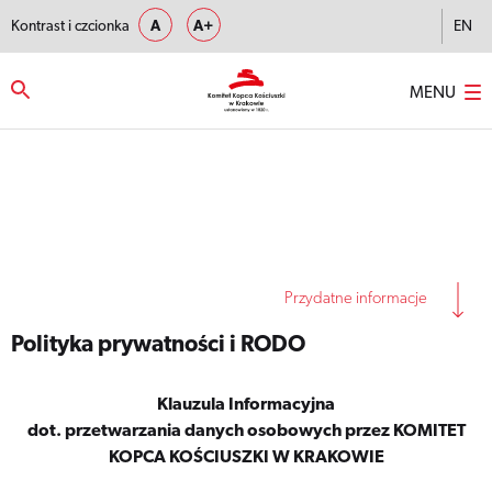
Kontrast i czcionka
A
A+
EN
MENU
Strona główna
–
Polityka prywatności i RODO
Przydatne informacje
Polityka prywatności i RODO
Klauzula Informacyjna
dot. przetwarzania danych osobowych przez KOMITET
KOPCA KOŚCIUSZKI W KRAKOWIE