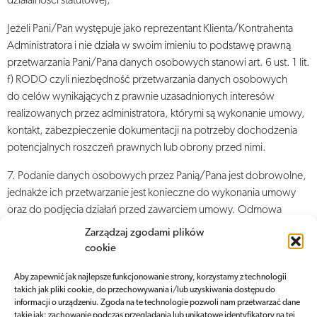
działalności statutowej,
Jeżeli Pani/Pan występuje jako reprezentant Klienta/Kontrahenta
Administratora i nie działa w swoim imieniu to podstawę prawną
przetwarzania Pani/Pana danych osobowych stanowi art. 6 ust. 1 lit.
f) RODO czyli niezbędność przetwarzania danych osobowych
do celów wynikających z prawnie uzasadnionych interesów
realizowanych przez administratora, którymi są wykonanie umowy,
kontakt, zabezpieczenie dokumentacji na potrzeby dochodzenia
potencjalnych roszczeń prawnych lub obrony przed nimi.
7. Podanie danych osobowych przez Panią/Pana jest dobrowolne,
jednakże ich przetwarzanie jest konieczne do wykonania umowy
oraz do podjęcia działań przed zawarciem umowy. Odmowa
podania danych osobowych skutkować będzie utrudnieniem,
Zarządzaj zgodami plików
a nawet uniemożliwieniem zawarcia i realizacji umowy lub podjęcia
cookie
działań przed jej zawarciem.
Aby zapewnić jak najlepsze funkcjonowanie strony, korzystamy z technologii
Podanie danych osobowych w celach informacyjnych
takich jak pliki cookie, do przechowywania i/lub uzyskiwania dostępu do
informacji o urządzeniu. Zgoda na te technologie pozwoli nam przetwarzać dane
i marketingowych również jest dobrowolne, jednakże odmowa
takie jak: zachowanie podczas przeglądania lub unikatowe identyfikatory na tej