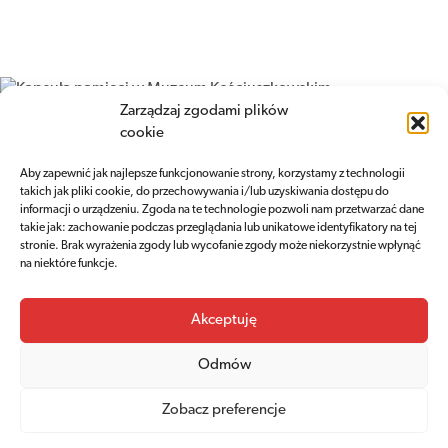
Zarządzaj zgodami plików
cookie
Aby zapewnić jak najlepsze funkcjonowanie strony, korzystamy z technologii
takich jak pliki cookie, do przechowywania i/lub uzyskiwania dostępu do
informacji o urządzeniu. Zgoda na te technologie pozwoli nam przetwarzać dane
takie jak: zachowanie podczas przeglądania lub unikatowe identyfikatory na tej
stronie. Brak wyrażenia zgody lub wycofanie zgody może niekorzystnie wpłynąć
na niektóre funkcje.
Akceptuję
Odmów
Zobacz preferencje
NEWSLETTER