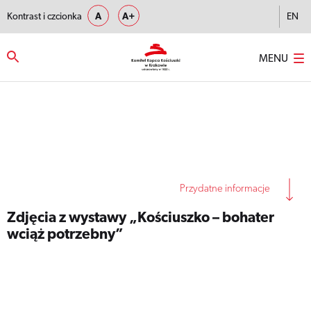
Kontrast i czcionka
A
A+
EN
MENU
Strona główna
–
Zdjęcia z wystawy „Kościuszko – bohater wciąż
potrzebny”
Przydatne informacje
Zdjęcia z wystawy „Kościuszko – bohater
wciąż potrzebny”