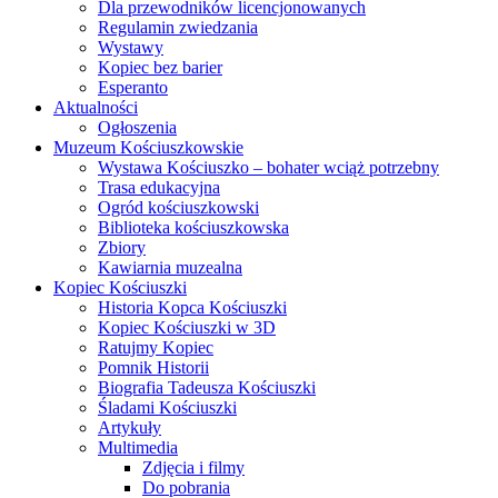
Dla przewodników licencjonowanych
Regulamin zwiedzania
Wystawy
Kopiec bez barier
Esperanto
Aktualności
Ogłoszenia
Muzeum Kościuszkowskie
Wystawa Kościuszko – bohater wciąż potrzebny
Trasa edukacyjna
Ogród kościuszkowski
Biblioteka kościuszkowska
Zbiory
Kawiarnia muzealna
Kopiec Kościuszki
Historia Kopca Kościuszki
Kopiec Kościuszki w 3D
Ratujmy Kopiec
Pomnik Historii
Biografia Tadeusza Kościuszki
Śladami Kościuszki
Artykuły
Multimedia
Zdjęcia i filmy
Do pobrania