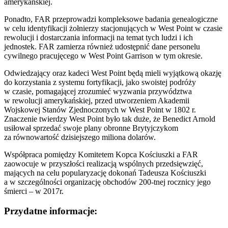
amerykańskiej.
Ponadto, FAR przeprowadzi kompleksowe badania genealogiczne
w celu identyfikacji żołnierzy stacjonujących w West Point w czasie
rewolucji i dostarczania informacji na temat tych ludzi i ich
jednostek. FAR zamierza również udostępnić dane personelu
cywilnego pracujęcego w West Point Garrison w tym okresie.
Odwiedzający oraz kadeci West Point będą mieli wyjątkową okazję
do korzystania z systemu fortyfikacji, jako swoistej podróży
w czasie, pomagającej zrozumieć wyzwania przywództwa
w rewolucji amerykańskiej, przed utworzeniem Akademii
Wojskowej Stanów Zjednoczonych w West Point w 1802 r.
Znaczenie twierdzy West Point było tak duże, że Benedict Arnold
usiłował sprzedać swoje plany obronne Brytyjczykom
za równowartość dzisiejszego miliona dolarów.
Współpraca pomiędzy Komitetem Kopca Kościuszki a FAR
zaowocuje w przyszłości realizacją wspólnych przedsięwzięć,
mających na celu popularyzację dokonań Tadeusza Kościuszki
a w szczególności organizację obchodów 200-tnej rocznicy jego
śmierci – w 2017r.
Przydatne informacje: