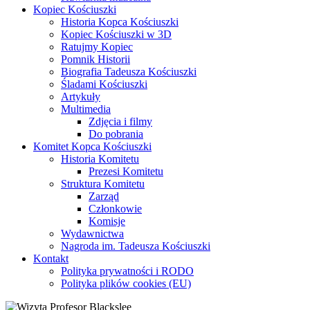
Kopiec Kościuszki
Historia Kopca Kościuszki
Kopiec Kościuszki w 3D
Ratujmy Kopiec
Pomnik Historii
Biografia Tadeusza Kościuszki
Śladami Kościuszki
Artykuły
Multimedia
Zdjęcia i filmy
Do pobrania
Komitet Kopca Kościuszki
Historia Komitetu
Prezesi Komitetu
Struktura Komitetu
Zarząd
Członkowie
Komisje
Wydawnictwa
Nagroda im. Tadeusza Kościuszki
Kontakt
Polityka prywatności i RODO
Polityka plików cookies (EU)