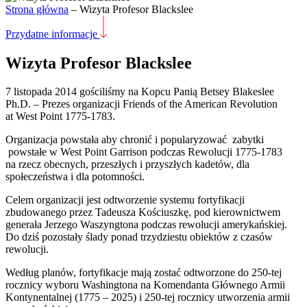
Strona główna
–
Wizyta Profesor Blackslee
Przydatne informacje
Wizyta Profesor Blackslee
7 listopada 2014 gościliśmy na Kopcu Panią Betsey Blakeslee
Ph.D. – Prezes organizacji Friends of the American Revolution
at West Point 1775-1783.
Organizacja powstała aby chronić i popularyzować zabytki
powstałe w West Point Garrison podczas Rewolucji 1775-1783
na rzecz obecnych, przeszłych i przyszłych kadetów, dla
społeczeństwa i dla potomności.
Celem organizacji jest odtworzenie systemu fortyfikacji
zbudowanego przez Tadeusza Kościuszkę, pod kierownictwem
generała Jerzego Waszyngtona podczas rewolucji amerykańskiej.
Do dziś pozostały ślady ponad trzydziestu obiektów z czasów
rewolucji.
Według planów, fortyfikacje mają zostać odtworzone do 250-tej
rocznicy wyboru Washingtona na Komendanta Głównego Armii
Kontynentalnej (1775 – 2025) i 250-tej rocznicy utworzenia armii