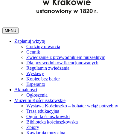
MENU
Zaplanuj wizytę
Godziny otwarcia
Cennik
Zwiedzanie z przewodnikiem muzealnym
Dla przewodników licencjonowanych
Regulamin zwiedzania
Wystawy
Kopiec bez barier
Esperanto
Aktualności
Ogłoszenia
Muzeum Kościuszkowskie
Wystawa Kościuszko – bohater wciąż potrzebny
Trasa edukacyjna
Ogród kościuszkowski
Biblioteka kościuszkowska
Zbiory
Kawiarnia muzealna