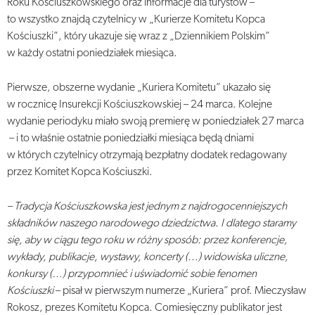
Roku Kościuszkowskiego oraz informacje dla turystów –
to wszystko znajdą czytelnicy w „Kurierze Komitetu Kopca
Kościuszki”, który ukazuje się wraz z „Dziennikiem Polskim”
w każdy ostatni poniedziałek miesiąca.
Pierwsze, obszerne wydanie „Kuriera Komitetu” ukazało się
w rocznicę Insurekcji Kościuszkowskiej – 24 marca. Kolejne
wydanie periodyku miało swoją premierę w poniedziałek 27 marca
– i to właśnie ostatnie poniedziałki miesiąca będą dniami
w których czytelnicy otrzymają bezpłatny dodatek redagowany
przez Komitet Kopca Kościuszki.
– Tradycja Kościuszkowska jest jednym z najdrogocenniejszych
składników naszego narodowego dziedzictwa. I dlatego staramy
się, aby w ciągu tego roku w różny sposób: przez konferencje,
wykłady, publikacje, wystawy, koncerty (…) widowiska uliczne,
konkursy (…) przypomnieć i uświadomić sobie fenomen
Kościuszki
– pisał w pierwszym numerze „Kuriera” prof. Mieczysław
Rokosz, prezes Komitetu Kopca. Comiesięczny publikator jest