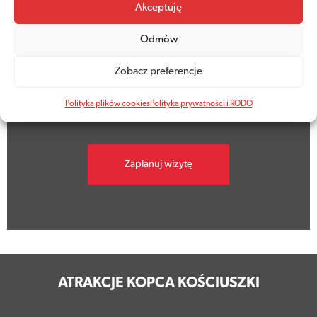
Akceptuję
Odmów
Godziny otwarcia
Zobacz preferencje
Kopiec jest dziś otwarty w godzinach
9.00 - 19.00
Polityka plików cookies
Polityka prywatności i RODO
Zaplanuj wizytę
ATRAKCJE KOPCA KOŚCIUSZKI