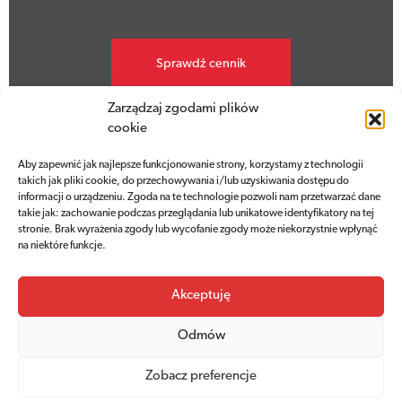
Sprawdź cennik
Zarządzaj zgodami plików
cookie
Aby zapewnić jak najlepsze funkcjonowanie strony, korzystamy z technologii
takich jak pliki cookie, do przechowywania i/lub uzyskiwania dostępu do
informacji o urządzeniu. Zgoda na te technologie pozwoli nam przetwarzać dane
takie jak: zachowanie podczas przeglądania lub unikatowe identyfikatory na tej
Godziny otwarcia
stronie. Brak wyrażenia zgody lub wycofanie zgody może niekorzystnie wpłynąć
na niektóre funkcje.
Kopiec jest dziś otwarty w godzinach
9.00 - 19.00
Akceptuję
Odmów
Zobacz preferencje
Zaplanuj wizytę