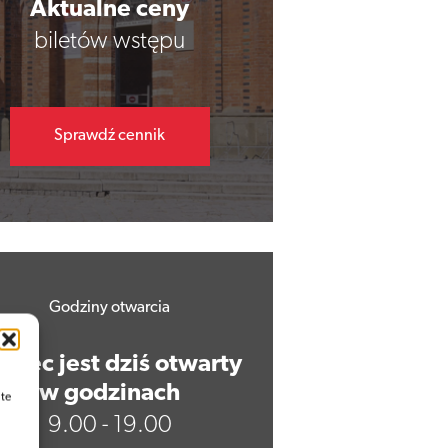
Aktualne ceny
biletów wstępu
Sprawdź cennik
Godziny otwarcia
piec jest dziś otwarty
w godzinach
 te
9.00 - 19.00