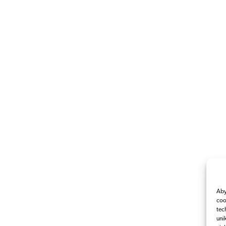
Aby
coo
tec
uni