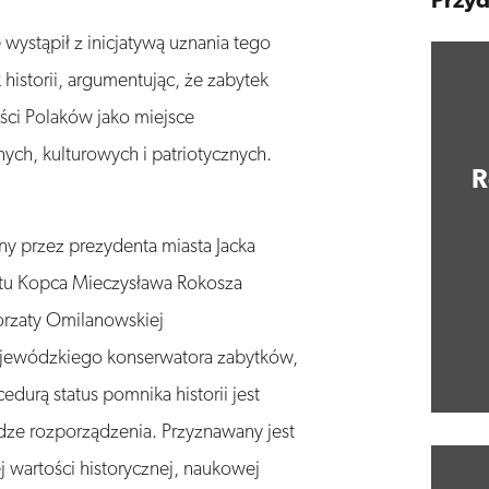
Przyd
wystąpił z inicjatywą uznania tego
historii, argumentując, że zabytek
ci Polaków jako miejsce
ych, kulturowych i patriotycznych.
R
ny przez prezydenta miasta Jacka
tu Kopca Mieczysława Rokosza
gorzaty Omilanowskiej
jewódzkiego konserwatora zabytków,
durą status pomnika historii jest
ze rozporządzenia. Przyznawany jest
wartości historycznej, naukowej