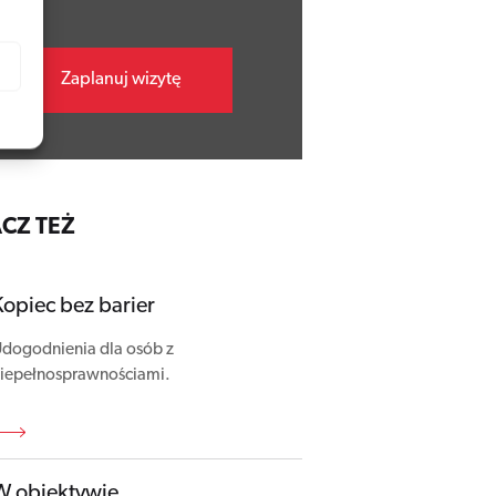
Zaplanuj wizytę
CZ TEŻ
Kopiec bez barier
dogodnienia dla osób z
iepełnosprawnościami.
W obiektywie