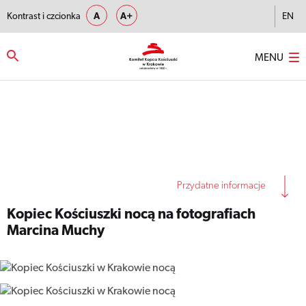
Kontrast i czcionka
A
A+
EN
MENU
Strona główna
–
Kopiec Kościuszki nocą na fotografiach Marcina
Muchy
Przydatne informacje
Kopiec Kościuszki nocą na fotografiach
Marcina Muchy