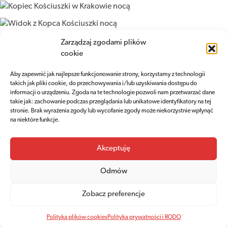
Zarządzaj zgodami plików
cookie
Aby zapewnić jak najlepsze funkcjonowanie strony, korzystamy z technologii
takich jak pliki cookie, do przechowywania i/lub uzyskiwania dostępu do
informacji o urządzeniu. Zgoda na te technologie pozwoli nam przetwarzać dane
takie jak: zachowanie podczas przeglądania lub unikatowe identyfikatory na tej
stronie. Brak wyrażenia zgody lub wycofanie zgody może niekorzystnie wpłynąć
na niektóre funkcje.
Akceptuję
Odmów
NEWSLETTER
Zobacz preferencje
Zapisz się do newslettera
Polityka plików cookies
Polityka prywatności i RODO