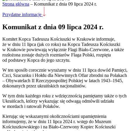
Strona główna
–
Komunikat z dnia 09 lipca 2024 r.
Przydatne informacje
Komunikat z dnia 09 lipca 2024 r.
Komitet Kopca Tadeusza Kościuszki w Krakowie informuje,
że w dniu 11 lipca (jak co roku) na Kopcu Tadeusza Kościuszki
w Krakowie powiewają wyłącznie Flagi Biało-Czerwone, a także
rozłożona zostaje dużych rozmiarów Flaga Polski, rozpięta
od podstawy Kopca do jego szczytu.
W ten sposób corocznie wyrażamy w dniu 11 lipca dowód Pamięci,
Czci, Szacunku i Hołdu dla Niewinnych Ofiar zbrodni na Polakach
– Obywatelach II Rzeczypospolitej Polskiej w latach 1943–1945,
dokonanych przez ukraińskich nacjonalistów.
W tym dniu każdego roku z wdzięcznością pamiętamy także o tych
Ukraińcach, którzy wykazując się odwagą odmówili udziału
w mordach i ratowali Polaków.
Kierując się wskazanymi okolicznościami upamiętnienia
informujemy, że w dniu 11 lipca 2024 r. wstęp do Muzeum
Kościuszkowskiego i na Biało-Czerwony Kopiec Kościuszki