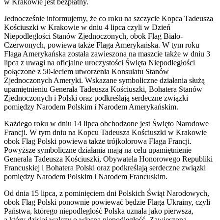
w Krakowie jest bezpłatny.
Jednocześnie informujemy, że co roku na szczycie Kopca Tadeusza
Kościuszki w Krakowie w dniu 4 lipca czyli w Dzień
Niepodległości Stanów Zjednoczonych, obok Flag Biało-
Czerwonych, powiewa także Flaga Amerykańska. W tym roku
Flaga Amerykańska została zawieszona na maszcie także w dniu 3
lipca z uwagi na oficjalne uroczystości Święta Niepodległości
połączone z 50-leciem utworzenia Konsulatu Stanów
Zjednoczonych Ameryki. Wskazane symboliczne działania służą
upamiętnieniu Generała Tadeusza Kościuszki, Bohatera Stanów
Zjednoczonych i Polski oraz podkreślają serdeczne związki
pomiędzy Narodem Polskim i Narodem Amerykańskim.
Każdego roku w dniu 14 lipca obchodzone jest Święto Narodowe
Francji. W tym dniu na Kopcu Tadeusza Kościuszki w Krakowie
obok Flag Polski powiewa także trójkolorowa Flaga Francji.
Powyższe symboliczne działania mają na celu upamiętnienie
Generała Tadeusza Kościuszki, Obywatela Honorowego Republiki
Francuskiej i Bohatera Polski oraz podkreślają serdeczne związki
pomiędzy Narodem Polskim i Narodem Francuskim.
Od dnia 15 lipca, z pominięciem dni Polskich Świąt Narodowych,
obok Flag Polski ponownie powiewać będzie Flaga Ukrainy, czyli
Państwa, którego niepodległość Polska uznała jako pierwsza,
a który dzisiaj walczy o własną niepodległość. Zawieszona