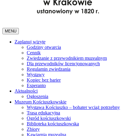
MENU
Zaplanuj wizytę
Godziny otwarcia
Cennik
Zwiedzanie z przewodnikiem muzealnym
Dla przewodników licencjonowanych
Regulamin zwiedzania
Wystawy
Kopiec bez barier
Esperanto
Aktualności
Ogłoszenia
Muzeum Kościuszkowskie
Wystawa Kościuszko – bohater wciąż potrzebny
Trasa edukacyjna
Ogród kościuszkowski
Biblioteka kościuszkowska
Zbiory
Kawiarnia muzealna