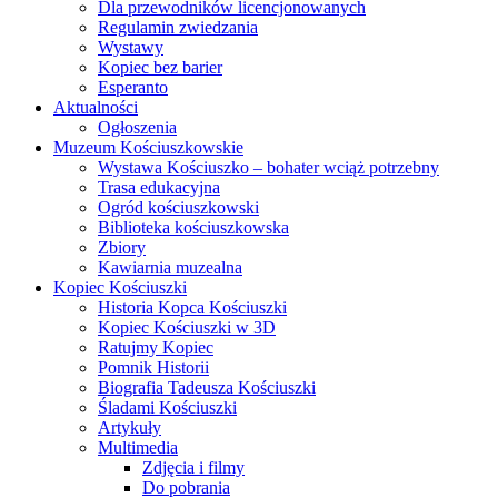
Dla przewodników licencjonowanych
Regulamin zwiedzania
Wystawy
Kopiec bez barier
Esperanto
Aktualności
Ogłoszenia
Muzeum Kościuszkowskie
Wystawa Kościuszko – bohater wciąż potrzebny
Trasa edukacyjna
Ogród kościuszkowski
Biblioteka kościuszkowska
Zbiory
Kawiarnia muzealna
Kopiec Kościuszki
Historia Kopca Kościuszki
Kopiec Kościuszki w 3D
Ratujmy Kopiec
Pomnik Historii
Biografia Tadeusza Kościuszki
Śladami Kościuszki
Artykuły
Multimedia
Zdjęcia i filmy
Do pobrania