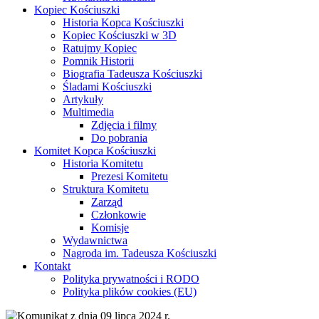
Kopiec Kościuszki
Historia Kopca Kościuszki
Kopiec Kościuszki w 3D
Ratujmy Kopiec
Pomnik Historii
Biografia Tadeusza Kościuszki
Śladami Kościuszki
Artykuły
Multimedia
Zdjęcia i filmy
Do pobrania
Komitet Kopca Kościuszki
Historia Komitetu
Prezesi Komitetu
Struktura Komitetu
Zarząd
Członkowie
Komisje
Wydawnictwa
Nagroda im. Tadeusza Kościuszki
Kontakt
Polityka prywatności i RODO
Polityka plików cookies (EU)