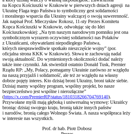
na Kopcu Kościuszki w Krakowie w pierwszych dniach agresji na
Ukrainę Flaga tego Państwa to symboliczny gest solidarności
i moralnego wsparcia dla Ukrainy walczącej o swoją suwerenność.
Jak napisał Prof. Mieczysław Rokosz, 11-sty Prezes Komitetu
Kopca Kościuszki w Krakowie, odwołując się do Idei
Kościuszkowskiej: „Na tym naszym narodowym pomniku jest ona
symbolicznym wyrazem oczywistej solidarności nas Polaków
z Ukraińcami, obywatelami niepodległego Państwa,
których niesprawiedliwie spotkało nieszczęście wojny” (por.
oficjalna strona KKK w Krakowie). Słowa te zachowują nadal
swoją aktualność. Do wymienionych okoliczności dodać należy
także inne czynniki. Jak stwierdził ostatnio Donald Tusk, Premier
Rządu RP: „My, Polacy, pomagamy Ukrainie zarówno ze względu
na naszą przyjaźń i solidarność, ale też ze względu na własny
dobrze pojęty interes. Kto dzisiaj broni Ukrainy, broni także siebie.
Dzisiaj mamy wspólny program, wspólny projekt, bo nasze
bezpieczeństwo jest wspólne i nierozłączne”
(
https://x.com/PremierRP/status/1810318266704769140
).
Przywołane myśli mają głęboką i uniwersalną wymowę: Ukraińcy
broniąc dzisiaj swojego kraju, bronią także innych państw
i narodów, bronią całego Wolnego Świata. A nasza współpraca leży
w interesie nas wszystkich.
Prof. dr hab. Piotr Dobosz
Prezes