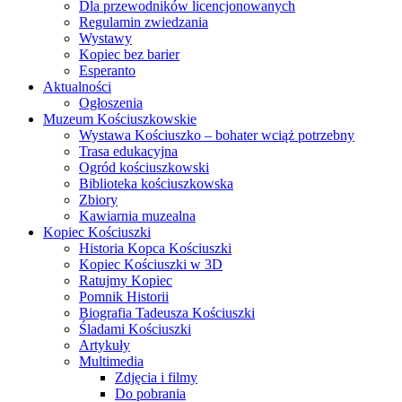
Dla przewodników licencjonowanych
Regulamin zwiedzania
Wystawy
Kopiec bez barier
Esperanto
Aktualności
Ogłoszenia
Muzeum Kościuszkowskie
Wystawa Kościuszko – bohater wciąż potrzebny
Trasa edukacyjna
Ogród kościuszkowski
Biblioteka kościuszkowska
Zbiory
Kawiarnia muzealna
Kopiec Kościuszki
Historia Kopca Kościuszki
Kopiec Kościuszki w 3D
Ratujmy Kopiec
Pomnik Historii
Biografia Tadeusza Kościuszki
Śladami Kościuszki
Artykuły
Multimedia
Zdjęcia i filmy
Do pobrania