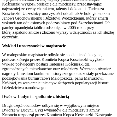
Kościuszki wygłosił prelekcję dla młodzieży, przedstawiając
najważniejsze cechy charakteru, talenty i dokonania Tadeusza
Kościuszki. Uczestnicy uroczystości oddali także hołd generałom
Janowi Grochowskiemu i Józefowi Wodzickiemu, którzy zmarli
wskutek ran odniesionych podczas bitwy pod Szczekocinami. Ich
pamięć upamiętnia tablica odsłonięta w 2005 roku, przy
której zapalono znicze i złożono wyrazy wdzięczności za ich służbę
ojczyźnie.
Wykład i uroczystości w magistracie
W małogoskim magistracie odbyło się spotkanie edukacyjne,
podczas którego prezes Komitetu Kopca Kościuszki wygłosił
wykład poświęcony postaci Tadeusza Kościuszki dla
zgromadzonych mieszkańców oraz młodzieży. Wręczono również
nagrody laureatom konkursu historycznego oraz zostały przekazane
podziękowania burmistrzowi Małogoszcza, panu Mariuszowi
Królowi, za wspieranie inicjatyw służących popularyzacji historii
i dziedzictwa narodowego.
Dwór w Ludyni – spotkanie z historią
Druga część obchodów odbyła się w wyjątkowym miejscu –
Dworze w Ludyni. Cykl wykładów dla młodzieży z gminy
Krasocin rozpoczął prezes Komitetu Kopca Kościuszki. Następnie