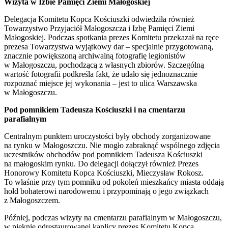
Wizyta w Izbie Pamięci Ziemi Małogoskiej
Delegacja Komitetu Kopca Kościuszki odwiedziła również
Towarzystwo Przyjaciół Małogoszcza i Izbę Pamięci Ziemi
Małogoskiej. Podczas spotkania prezes Komitetu przekazał na ręce
prezesa Towarzystwa wyjątkowy dar – specjalnie przygotowaną,
znacznie powiększoną archiwalną fotografię legionistów
w Małogoszczu, pochodzącą z własnych zbiorów. Szczególną
wartość fotografii podkreśla fakt, że udało się jednoznacznie
rozpoznać miejsce jej wykonania – jest to ulica Warszawska
w Małogoszczu.
Pod pomnikiem Tadeusza Kościuszki i na cmentarzu
parafialnym
Centralnym punktem uroczystości były obchody zorganizowane
na rynku w Małogoszczu. Nie mogło zabraknąć wspólnego zdjęcia
uczestników obchodów pod pomnikiem Tadeusza Kościuszki
na małogoskim rynku. Do delegacji dołączył również Prezes
Honorowy Komitetu Kopca Kościuszki, Mieczysław Rokosz.
To właśnie przy tym pomniku od pokoleń mieszkańcy miasta oddają
hołd bohaterowi narodowemu i przypominają o jego związkach
z Małogoszczem.
Później, podczas wizyty na cmentarzu parafialnym w Małogoszczu,
w pięknie odrestaurowanej kaplicy prezes Komitetu Kopca