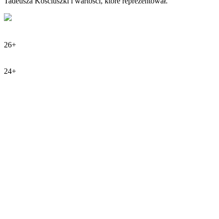
Tadeusza Kościuszki i wartości, które reprezentował.
26+
24+