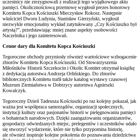
uczestnicy nie zrezygnowali z realizacji tego wyjątkowego aktu
pamięci. Okolicznościową przemowę wygłosił prezes honorowy
Komitetu Kopca Kościuszki Mieczysław Rokosz. Następnie
właściciel Dworu Ludynia, Stanisław Gierzyński, wygłosił
niezwykle emocjonalny wykład zatytułowany „Czy Kościuszko był
artystą?”, przedstawiając mniej znane aspekty osobowości
Naczelnika i jego zainteresowań.
Cenne dary dla Komitetu Kopca Kościuszki
Tegoroczne obchody przyniosły również wartościowe wzbogacenie
zbiorów Komitetu Kopca Kościuszki. Od Stowarzyszenia
Miłośników Historii Szczekocin i Okolic Komitet otrzymał książkę
z dedykacją autorstwa Andrzeja Orlińskiego. Do zbiorów
bibliotecznych Komitetu trafił także katalog wystawy czasowej
Muzeum Ziemiaństwa w Dobrzycy autorstwa Agnieszki
Kowalczyk.
Tegoroczny Dzień Tadeusza Kościuszki po raz kolejny pokazał, jak
ważna jest współpraca samorządów, organizacji społecznych,
instytucji kultury oraz pasjonatów historii w pielęgnowaniu pamięci
o bohaterach narodowych. Dzięki zaangażowaniu organizatorów,
gospodarzy odwiedzanych miejsc, prelegentów i uczestników udało
się stworzyć wydarzenie, które nie tylko przypomina historię,
ale również inspiruje kolejne pokolenia do poznawania dziedzictwa