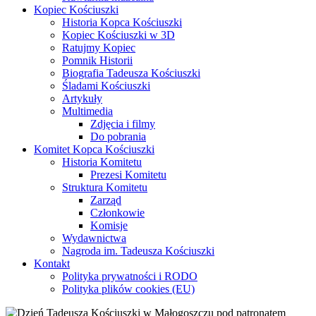
Kopiec Kościuszki
Historia Kopca Kościuszki
Kopiec Kościuszki w 3D
Ratujmy Kopiec
Pomnik Historii
Biografia Tadeusza Kościuszki
Śladami Kościuszki
Artykuły
Multimedia
Zdjęcia i filmy
Do pobrania
Komitet Kopca Kościuszki
Historia Komitetu
Prezesi Komitetu
Struktura Komitetu
Zarząd
Członkowie
Komisje
Wydawnictwa
Nagroda im. Tadeusza Kościuszki
Kontakt
Polityka prywatności i RODO
Polityka plików cookies (EU)