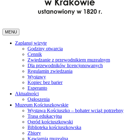
MENU
Zaplanuj wizytę
Godziny otwarcia
Cennik
Zwiedzanie z przewodnikiem muzealnym
Dla przewodników licencjonowanych
Regulamin zwiedzania
Wystawy
Kopiec bez barier
Esperanto
Aktualności
Ogłoszenia
Muzeum Kościuszkowskie
Wystawa Kościuszko – bohater wciąż potrzebny
Trasa edukacyjna
Ogród kościuszkowski
Biblioteka kościuszkowska
Zbiory
Kawiarnia muzealna