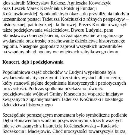
głos zabrali: Mieczysław Rokosz, Agnieszka Kowalczyk
oraz Leszek Marek Krześniak z Polskiej Fundacji
Kościuszkowskiej. Spotkanie było okazją do przybliżenia młodym
uczestnikom postaci Tadeusza Kościuszki z różnych perspektyw –
historycznej, patriotycznej i kulturowej. Prezes Komitetu wręczył
także podziękowania właścicielowi Dworu Ludynia, panu
Stanisławowi Gierzyńskiemu, za zaangażowanie w organizację
wydarzenia oraz troskę o zachowanie dziedzictwa historycznego
regionu. Następnie gospodarz zaprosił wszystkich uczestników
na wspólny obiad podany we wnętrzach zabytkowego dworu.
Koncert, dąb i podziękowania
Popołudniowa część obchodów w Ludyni wypełniona była
wydarzeniami artystycznymi. Uczestnicy wysłuchali koncertu,
który stanowił piękne dopełnienie historycznych i patriotycznych
uroczystości. Podczas spotkania przekazano również
podziękowania wójtowi Gminy Krasocin za wsparcie inicjatyw
związanych z upamiętnianiem Tadeusza Kościuszki i lokalnego
dziedzictwa historycznego
Szczególnie poruszającym momentem było symboliczne podlanie
Dębu Bonawentura wodami przywiezionymi z trzech ważnych
miejsc związanych z Insurekcją Kościuszkowską – Racławic,
Szczekocin i Maciejowic. Choć uroczystości towarzyszyła burza,