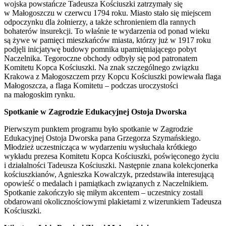
wojska powstańcze Tadeusza Kościuszki zatrzymały się
w Małogoszczu w czerwcu 1794 roku. Miasto stało się miejscem
odpoczynku dla żołnierzy, a także schronieniem dla rannych
bohaterów insurekcji. To właśnie te wydarzenia od ponad wieku
są żywe w pamięci mieszkańców miasta, którzy już w 1917 roku
podjęli inicjatywę budowy pomnika upamiętniającego pobyt
Naczelnika. Tegoroczne obchody odbyły się pod patronatem
Komitetu Kopca Kościuszki. Na znak szczególnego związku
Krakowa z Małogoszczem przy Kopcu Kościuszki powiewała flaga
Małogoszcza, a flaga Komitetu – podczas uroczystości
na małogoskim rynku.
Spotkanie w Zagrodzie Edukacyjnej Ostoja Dworska
Pierwszym punktem programu było spotkanie w Zagrodzie
Edukacyjnej Ostoja Dworska pana Grzegorza Szymańskiego.
Młodzież uczestnicząca w wydarzeniu wysłuchała krótkiego
wykładu prezesa Komitetu Kopca Kościuszki, poświęconego życiu
i działalności Tadeusza Kościuszki. Następnie znana kolekcjonerka
kościuszkianów, Agnieszka Kowalczyk, przedstawiła interesującą
opowieść o medalach i pamiątkach związanych z Naczelnikiem.
Spotkanie zakończyło się miłym akcentem – uczestnicy zostali
obdarowani okolicznościowymi plakietami z wizerunkiem Tadeusza
Kościuszki.