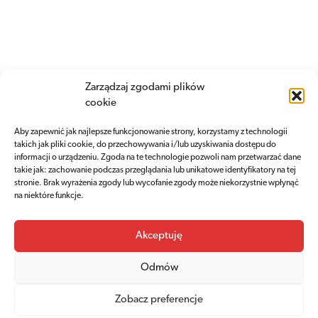
Archival pictures of the Kościuszko
Zarządzaj zgodami plików
Mound
cookie
Aby zapewnić jak najlepsze funkcjonowanie strony, korzystamy z technologii
More
2020/05/22
takich jak pliki cookie, do przechowywania i/lub uzyskiwania dostępu do
informacji o urządzeniu. Zgoda na te technologie pozwoli nam przetwarzać dane
takie jak: zachowanie podczas przeglądania lub unikatowe identyfikatory na tej
stronie. Brak wyrażenia zgody lub wycofanie zgody może niekorzystnie wpłynąć
na niektóre funkcje.
Akceptuję
Attractions of the Kościuszko Mound
Odmów
Zobacz preferencje
Museum